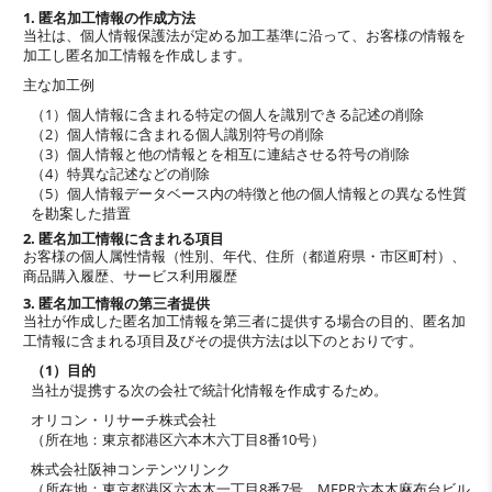
1. 匿名加工情報の作成方法
当社は、個人情報保護法が定める加工基準に沿って、お客様の情報を
加工し匿名加工情報を作成します。
主な加工例
（1）個人情報に含まれる特定の個人を識別できる記述の削除
（2）個人情報に含まれる個人識別符号の削除
（3）個人情報と他の情報とを相互に連結させる符号の削除
（4）特異な記述などの削除
（5）個人情報データベース内の特徴と他の個人情報との異なる性質
を勘案した措置
2. 匿名加工情報に含まれる項目
お客様の個人属性情報（性別、年代、住所（都道府県・市区町村）、
商品購入履歴、サービス利用履歴
3. 匿名加工情報の第三者提供
当社が作成した匿名加工情報を第三者に提供する場合の目的、匿名加
工情報に含まれる項目及びその提供方法は以下のとおりです。
（1）目的
当社が提携する次の会社で統計化情報を作成するため。
オリコン・リサーチ株式会社
（所在地：東京都港区六本木六丁目8番10号）
株式会社阪神コンテンツリンク
（所在地：東京都港区六本木一丁目8番7号 MFPR六本木麻布台ビル