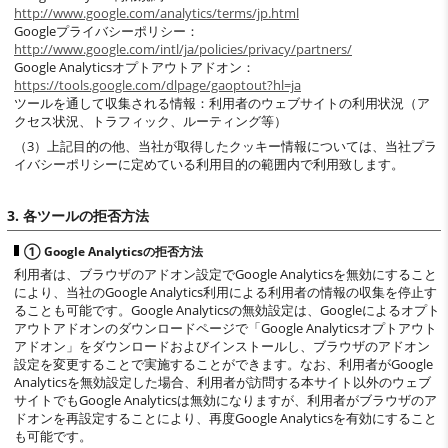
http://www.google.com/analytics/terms/jp.html
Googleプライバシーポリシー：
http://www.google.com/intl/ja/policies/privacy/partners/
Google Analyticsオプトアウトアドオン：
https://tools.google.com/dlpage/gaoptout?hl=ja
ツールを通して収集される情報：利用者のウェブサイトの利用状況（ア
クセス状況、トラフィック、ルーティング等）
（3）上記目的の他、当社が取得したクッキー情報については、当社プラ
イバシーポリシーに定めている利用目的の範囲内で利用致します。
3. 各ツールの拒否方法
① Google Analyticsの拒否方法
利用者は、ブラウザのアドオン設定でGoogle Analyticsを無効にすること
により、当社のGoogle Analytics利用による利用者の情報の収集を停止す
ることも可能です。Google Analyticsの無効設定は、Googleによるオプト
アウトアドオンのダウンロードページで「Google Analyticsオプトアウト
アドオン」をダウンロードおよびインストールし、ブラウザのアドオン
設定を変更することで実施することができます。なお、利用者がGoogle
Analyticsを無効設定した場合、利用者が訪問する本サイト以外のウェブ
サイトでもGoogle Analyticsは無効になりますが、利用者がブラウザのア
ドオンを再設定することにより、再度Google Analyticsを有効にすること
も可能です。