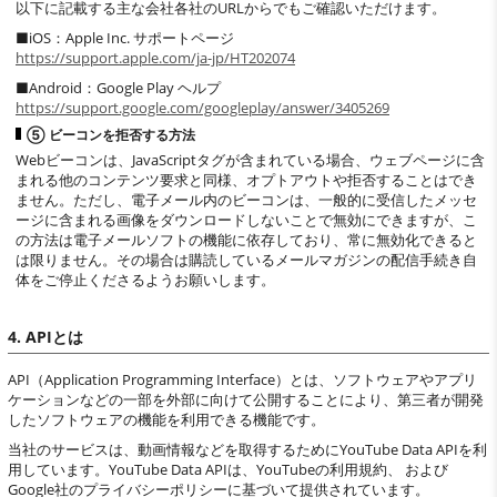
以下に記載する主な会社各社のURLからでもご確認いただけます。
■iOS：Apple Inc. サポートページ
https://support.apple.com/ja-jp/HT202074
■Android：Google Play ヘルプ
https://support.google.com/googleplay/answer/3405269
⑤ ビーコンを拒否する方法
Webビーコンは、JavaScriptタグが含まれている場合、ウェブページに含
まれる他のコンテンツ要求と同様、オプトアウトや拒否することはでき
ません。ただし、電子メール内のビーコンは、一般的に受信したメッセ
ージに含まれる画像をダウンロードしないことで無効にできますが、こ
の方法は電子メールソフトの機能に依存しており、常に無効化できると
は限りません。その場合は購読しているメールマガジンの配信手続き自
体をご停止くださるようお願いします。
4. APIとは
API（Application Programming Interface）とは、ソフトウェアやアプリ
ケーションなどの一部を外部に向けて公開することにより、第三者が開発
したソフトウェアの機能を利用できる機能です。
当社のサービスは、動画情報などを取得するためにYouTube Data APIを利
用しています。YouTube Data APIは、YouTubeの利用規約、 および
Google社のプライバシーポリシーに基づいて提供されています。