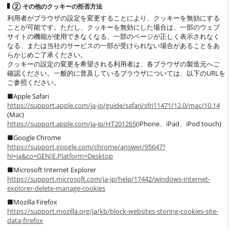
② その他のクッキーの拒否方法
利用者がブラウザの設定を変更することにより、クッキーを無効にする
ことが可能です。ただし、クッキーを無効にした場合は、一部のウェブ
サイトの機能が使用できなくなる、一部のページが正しく表示されなく
なる、または当社のサービスの一部が受けられない場合があることをあ
らかじめご了承ください。
クッキーの設定の変更を希望される利用者は、各ブラウザの製造元へご
確認ください。一般的に普及しているブラウザについては、以下のURLを
ご参照ください。
■Apple Safari
https://support.apple.com/ja-jp/guide/safari/sfri11471/12.0/mac/10.14
(Mac)
https://support.apple.com/ja-jp/HT201265
(iPhone、iPad、iPod touch)
■Google Chrome
https://support.google.com/chrome/answer/95647?
hl=ja&co=GENIE.Platform=Desktop
■Microsoft Internet Explorer
https://support.microsoft.com/ja-jp/help/17442/windows-internet-
explorer-delete-manage-cookies
■Mozilla Firefox
https://support.mozilla.org/ja/kb/block-websites-storing-cookies-site-
data-firefox