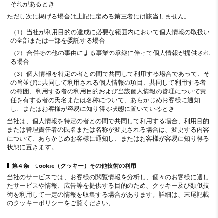
それがあるとき
ただし次に掲げる場合は上記に定める第三者には該当しません。
（1）当社が利用目的の達成に必要な範囲内において個人情報の取扱い
の全部または一部を委託する場合
（2）合併その他の事由による事業の承継に伴って個人情報が提供され
る場合
（3）個人情報を特定の者との間で共同して利用する場合であって、そ
の旨並びに共同して利用される個人情報の項目、共同して利用する者
の範囲、利用する者の利用目的および当該個人情報の管理について責
任を有する者の氏名または名称について、あらかじめお客様に通知
し、またはお客様が容易に知り得る状態に置いているとき
当社は、個人情報を特定の者との間で共同して利用する場合、利用目的
または管理責任者の氏名または名称が変更される場合は、変更する内容
について、あらかじめお客様に通知し、またはお客様が容易に知り得る
状態に置きます。
第４条 Cookie（クッキー）その他技術の利用
当社のサービスでは、お客様の閲覧情報を分析し、個々のお客様に適し
たサービスや情報、広告等を提供する目的のため、クッキー及び類似技
術を利用して一定の情報を収集する場合があります。詳細は、末尾記載
のクッキーポリシーをご覧ください。