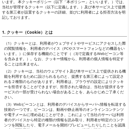
います。 本クッキーポリシー（以下「本ポリシー」といいます。）では、
当社が管理するクッキー（以下に定義します。）及び本サービス上で提携
する第三者が設置するクッキーの詳細、並びに利用者による拒否方法を明
記しております。
1. クッキー（Cookie）とは
（1）クッキーとは、利用者がウェブサイトやサービスにアクセスした際
の閲覧情報を、利用者のデバイス（PCやスマートフォンなどの機器をい
います。）に保存する機能のことです（（3)で定義するWebビーコン等
を含みます。）。なお、クッキー情報から、利用者の個人情報を特定す
ることは出来ません。
（2）クッキーは、当社のウェブサイト及び本サービス上で提供される機
能を利用するために設けられるものと、提携する第三者によって設定さ
れる２種類のものがあります。利用者は、ブラウザの設定によりクッキ
ーを拒否することができますが、拒否された場合は、当社が提供するサ
ービスの一部が受けられない場合があることを、あらかじめご了承くだ
さい。
（3）Webビーコンとは、利用者のデバイスからサーバへ情報を転送する
技術の一つです。ビーコンは、動画や静止画等のオンラインコンテンツ
や電子メールに埋め込むことができ、これによって当社のサーバは利用
者のデバイスから特定の種類の情報を読み取り、利用者が特定のコンテ
ンツを閲覧したり、電子メールを開封/プレビューしたりしたことを認識