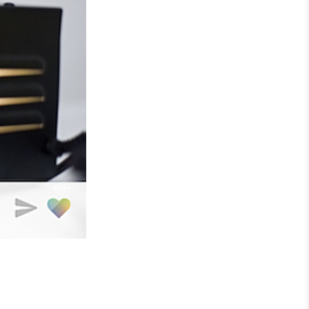
GREETING
PRESENT
CARD
PREMIUM MENU
GROUP CHAT
RADIO CHAT