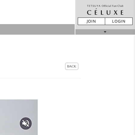
JOIN
LOGIN
MOVIE
STORE
BACK
LIVE REPORT
GALLERY
BIRTHDAY
TICKET
MAIL