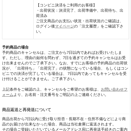
【コンビニ決済をご利用のお客様】
・出荷状況：決済完了、出荷準備中、出荷待ち、出
荷済み
ご注文商品のお支払い状況・出荷状況のご確認は、
ログイン後
マイページ
の「注文履歴」をご確認下さ
い。
予約商品の場合
予約商品のキャンセルは、ご注文から7日以内であればお受けいたしま
す。ただし、理由の如何を問わず、7日を過ぎての予約キャンセルはお受
け出来ませんのでご了承下さい。なお、すでにお客様の予約商品の出荷状
況が、「出荷待ち」「出荷完了」の状態になっている場合、 もしくはコン
ビニでの決済が完了している場合は、 7日以内であってもキャンセルを受
け付けることができません。ご了承下さい。
上記条件をご確認の上、キャンセルをご希望のお客様は、
お問い合わせフ
ォーム
より、お名前・注文番号をご明記の上ご連絡ください。
商品返送と再発送について
商品出荷から7日以内に受け取り拒否・長期不在・住所不備などにより商
品のお届けが出来なかった場合、商品は当社倉庫に返送されます。
その場合ご登録いただいているメールアドレス宛に再発送手続きのご案内