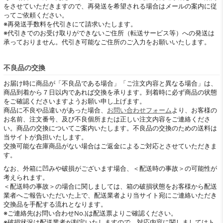
をさせていただきますので、再発送を希望される場合はメールの案内に従
ってご依頼ください。
※再発送手数料を代引きにて請求いたします。
※代引きでのお受け取りができないご住所（転送サービス等）への発送は
承っておりません。代引き可能なご住所のご入力をお願いいたします。
不良品の交換
お届け時に商品が「不良品である場合」「ご注文内容と異なる場合」は、
商品到着から７日以内であれば交換を承ります。到着時に必ず商品の状態
をご確認くださいますようお願い申し上げます。
商品に不良や品違いがあった場合、
お問い合わせフォーム
より、お客様の
お名前、注文番号、及び不良個所または正しい注文内容をご連絡くださ
い。商品の交換についてご案内いたします。不良品の交換のための送料は
当サイトが負担いたします。
交換可能な在庫商品がない場合はご返金によるご対応とさせていただきま
す。
なお、外箱に凹みや破損がございます場合、＜配送時の事故＞の可能性が
考えられます。
＜配送時の事故＞の場合に関しましては、箱の破損状態をお客様から配送
業者へご報告いただいた上で、配送業者より当サイト宛にご連絡いただき
交換品を手配する流れとなります。
※ご連絡先(お問い合わせNo.)は配送票よりご確認ください。
※破損状況は配送業者が判定いたしますので、対応内容に関しましてはト