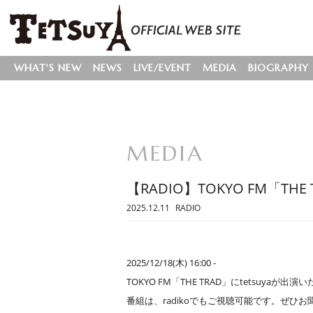
WHAT'S NEW
NEWS
LIVE/EVENT
MEDIA
BIOGRAPHY
MEDIA
【RADIO】TOKYO FM「THE 
2025.12.11
RADIO
2025/12/18(木) 16:00 -
TOKYO FM「THE TRAD」にtetsuyaが出
番組は、radikoでもご視聴可能です。ぜひ