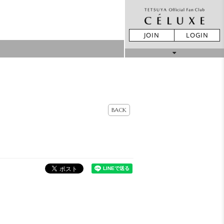
JOIN
LOGIN
MOVIE
STORE
BACK
LIVE REPORT
GALLERY
BIRTHDAY
TICKET
MAIL