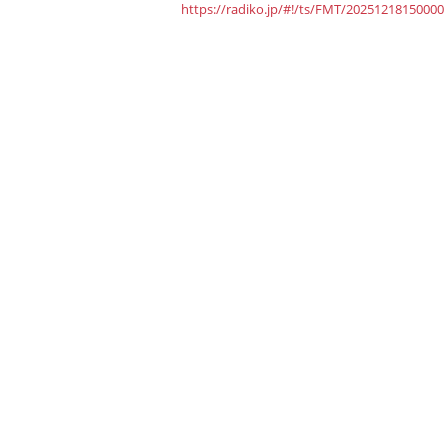
https://radiko.jp/#!/ts/FMT/20251218150000