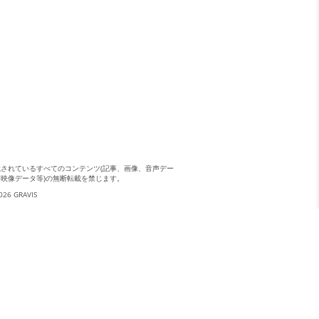
載されているすべてのコンテンツ(記事、画像、音声デー
、映像データ等)の無断転載を禁じます。
026 GRAVIS