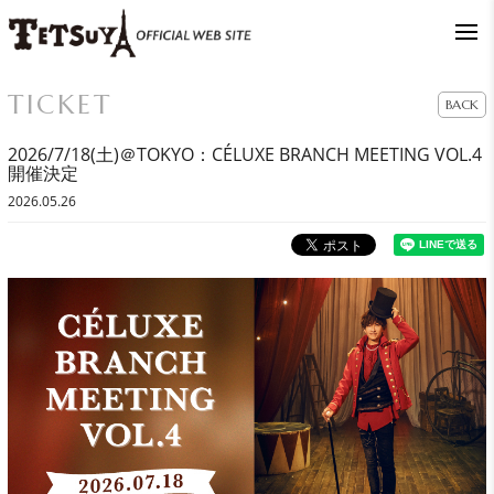
TICKET
BACK
2026/7/18(土)＠TOKYO：CÉLUXE BRANCH MEETING VOL.4
開催決定
2026.05.26