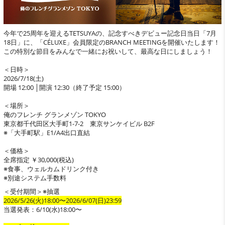
今年で25周年を迎えるTETSUYAの、記念すべきデビュー記念日当日「7月
18日」に、「CÉLUXE」会員限定のBRANCH MEETINGを開催いたします！
この特別な節目をみんなで一緒にお祝いして、最高な日にしましょう！
＜日時＞
2026/7/18(土)
開場 12:00 │開演 12:30（終了予定 15:00）
＜場所＞
俺のフレンチ グランメゾン TOKYO
東京都千代田区大手町1-7-2 東京サンケイビル B2F
※「大手町駅」E1/A4出口直結
＜価格＞
全席指定 ￥30,000(税込)
※食事、ウェルカムドリンク付き
※別途システム手数料
＜受付期間＞※抽選
2026/5/26(火)18:00〜2026/6/07(日)23:59
当選発表：6/10(水)18:00〜