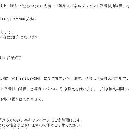
税抜）以上ご購入いただいた方に先着で「等身大パネルプレゼント番号付抽選券」
-ray] ￥5,500 (税込)
なります。
ッズは対象外となります。
日（月）営業終了
0頃、店舗X（@T_EBISUBASHI）にてご案内いたします。番号は「等身大パ
す。
号付抽選券」と等身大パネルの引き換えを行います。（引き換え期間：2026年7
のお取り置きはできません。
頂ける方のみ、本キャンペーンにご参加頂けます。
となる場合がございますので予めご了承ください。