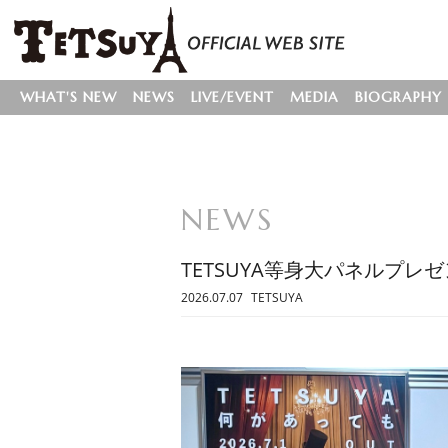
WHAT'S NEW
NEWS
LIVE/EVENT
MEDIA
BIOGRAPHY
NEWS
TETSUYA等身大パネルプレ
2026.07.07
TETSUYA