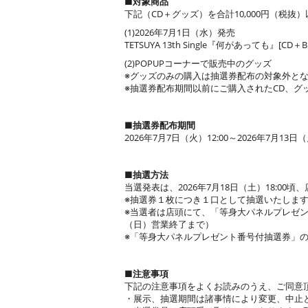
■対象商品
下記（CD＋グッズ）を合計10,000円（
(1)2026年7月1日（水）発売
TETSUYA 13th Single『何があっても』[CD＋Blu
(2)POPUPコーナーで販売中のグッズ
※グッズのみの購入は抽選券配布の対象外と
※抽選券配布期間以前にご購入されたCD、グ
■抽選券配布期間
2026年7月7日（火）12:00～2026年7月13
■抽選方法
当選発表は、2026年7月18日（土）18:0
※抽選券１枚につき１口として抽選いたしま
※当選者は店頭にて、「等身大パネルプレゼント番
（日）営業終了まで）
※「等身大パネルプレゼント番号付抽選券」
■注意事項
下記の注意事項をよくお読みのうえ、ご同意
・展示、抽選期間は諸事情により変更、中止