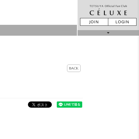
JOIN
LOGIN
MOVIE
STORE
BACK
LIVE REPORT
GALLERY
BIRTHDAY
TICKET
MAIL