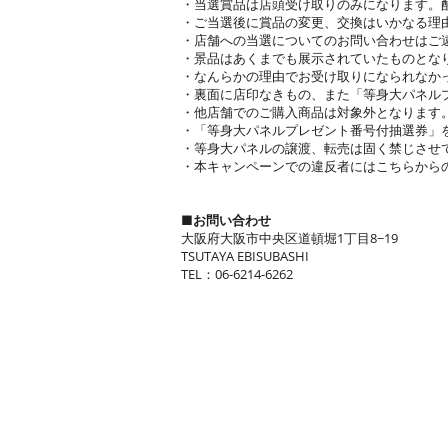
・当選賞品は店頭受け取りのみになります。
・ご当選後に賞品の変更、交換はいかなる理
・店舗への当選についてのお問い合わせはご
・景品はあくまでも展示されていたものとな
・なんらかの理由でお受け取りになられなか
・裏面に店印なきもの、また「等身大パネル
・他店舗でのご購入商品は対象外となります
・「等身大パネルプレゼント番号付抽選券」
・等身大パネルの譲渡、転売は固く禁じさせ
・本キャンペーンでの違反者にはこちらから
■お問い合わせ
大阪府大阪市中央区道頓堀1丁目8−19
TSUTAYA EBISUBASHI
TEL：06-6214-6262