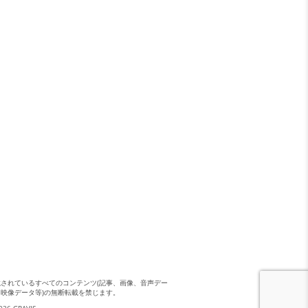
載されているすべてのコンテンツ(記事、画像、音声デー
、映像データ等)の無断転載を禁じます。