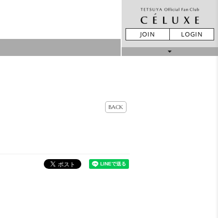
JOIN
LOGIN
MOVIE
STORE
BACK
LIVE REPORT
GALLERY
BIRTHDAY
TICKET
MAIL