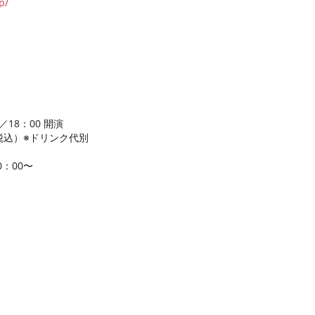
p/
／18：00 開演
税込）※ドリンク代別
0：00〜