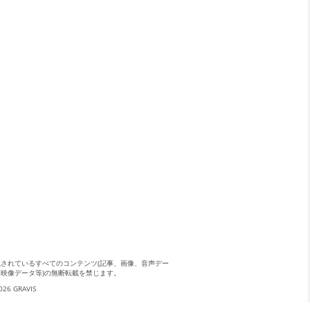
載されているすべてのコンテンツ(記事、画像、音声デー
、映像データ等)の無断転載を禁じます。
026 GRAVIS