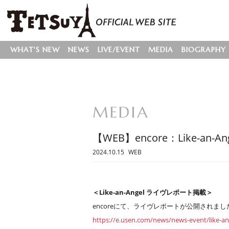
WHAT'S NEW
NEWS
LIVE/EVENT
MEDIA
BIOGRAPHY
MEDIA
【WEB】encore：Like-an-
2024.10.15
WEB
＜Like-an-Angel ライヴレポート掲載＞
encoreにて、ライヴレポートが公開されまし
https://e.usen.com/news/news-event/like-an-