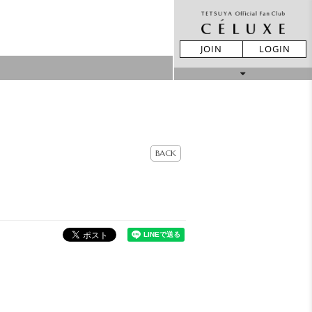
JOIN
LOGIN
MOVIE
STORE
BACK
LIVE REPORT
GALLERY
BIRTHDAY
TICKET
MAIL