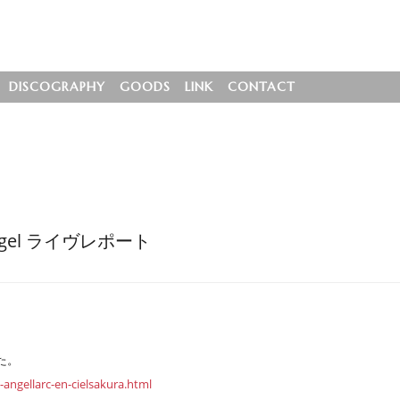
DISCOGRAPHY
GOODS
LINK
CONTACT
Angel ライヴレポート
た。
angellarc-en-cielsakura.html