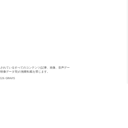
載されているすべてのコンテンツ(記事、画像、音声デー
、映像データ等)の無断転載を禁じます。
026 GRAVIS