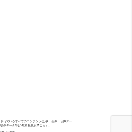
載されているすべてのコンテンツ(記事、画像、音声デー
、映像データ等)の無断転載を禁じます。