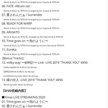
Words & Music by TETSUYA Arranged by Jun Suyama & TETSUYA
06. FATE -Album ver.-
Words & Music by TETSUYA Arranged by Jun Suyama & TETSUYA
07. 愛されんだぁ I Surrender
Words & Music by TETSUYA Arranged by Jun Suyama & TETSUYA
08. READY FOR WARP
Words & Music by TETSUYA Arranged by Jun Suyama & TETSUYA
09. ARIGATO
Words & Music by TETSUYA Arranged by Shin Murohime & TETSUYA
10. Time goes on 〜泡のように〜
Words & Music by TETSUYA Arranged by Yoichiro Yasuoka & TETSUYA
11. Eureka
Words & Music by TETSUYA Arranged by Jun Suyama & TETSUYA
[Bonus Tracks]
12. milky way 〜砂時計〜 Link -LIVE 2019 "THANK YOU" 4950-
[milky way]Words & Music by tetsuya
[砂時計]Words & Music by tetsuya
[Link]Words by hyde Music by tetsuya
13. 瞳の住人 -LIVE 2019 "THANK YOU" 4950-
Words by hyde Music by tetsuya
【DVD収録内容】
■Xmas LIVE STREAMING 2020
01. Time goes on 〜泡のように〜
02. 愛されんだぁ I Surrender