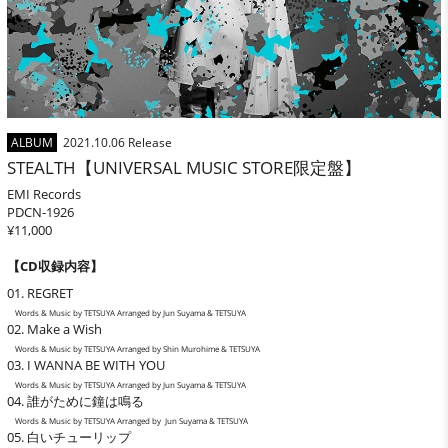
ALBUM
2021.10.06 Release
STEALTH【UNIVERSAL MUSIC STORE限定盤】
EMI Records
PDCN-1926
¥11,000
【CD収録内容】
01. REGRET
Words & Music by TETSUYA Arranged by Jun Suyama & TETSUYA
02. Make a Wish
Words & Music by TETSUYA Arranged by Shin Murohime & TETSUYA
03. I WANNA BE WITH YOU
Words & Music by TETSUYA Arranged by Jun Suyama & TETSUYA
04. 誰がために鐘は鳴る
Words & Music by TETSUYA Arranged by Jun Suyama & TETSUYA
05. 白いチューリップ