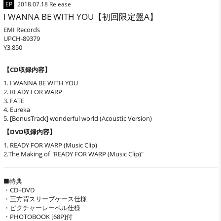
EP
2018.07.18 Release
I WANNA BE WITH YOU【初回限定盤A】
EMI Records
UPCH-89379
¥3,850
【CD収録内容】
1. I WANNA BE WITH YOU
2. READY FOR WARP
3. FATE
4. Eureka
5. [BonusTrack] wonderful world (Acoustic Version)
【DVD収録内容】
1. READY FOR WARP (Music Clip)
2.The Making of "READY FOR WARP (Music Clip)"
■特典
・CD+DVD
・三方背スリーブケース仕様
・ピクチャーレーベル仕様
・PHOTOBOOK [68P]付