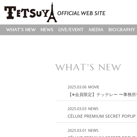
WHAT'S NEW
NEWS
LIVE/EVENT
MEDIA
BIOGRAPHY
WHAT'S NEW
2025.03.06
MOVIE
【※会員限定】テッテレー 〜事務所引っ
2025.03.03
NEWS
CÉLUXE PREMIUM SECRET POP
2025.03.01
NEWS