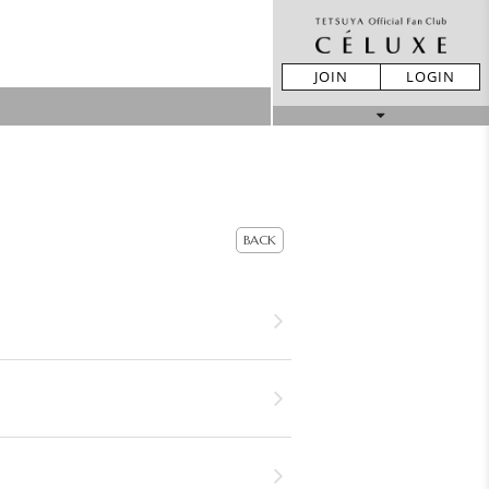
JOIN
LOGIN
MOVIE
STORE
BACK
LIVE REPORT
GALLERY
BIRTHDAY
TICKET
MAIL