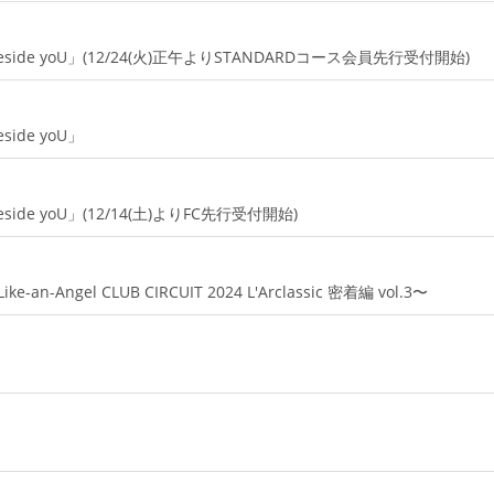
ngel beside yoU」(12/24(火)正午よりSTANDARDコース会員先行受付開始)
beside yoU」
el beside yoU」(12/14(土)よりFC先行受付開始)
ngel CLUB CIRCUIT 2024 L'Arclassic 密着編 vol.3〜