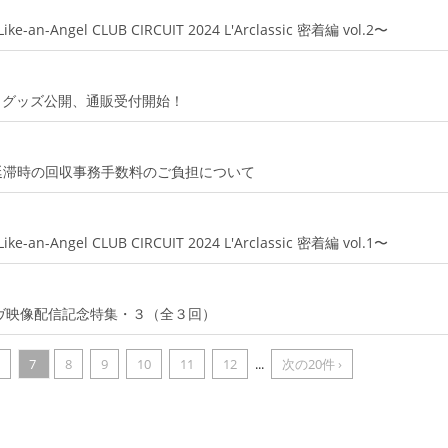
ngel CLUB CIRCUIT 2024 L'Arclassic 密着編 vol.2〜
ur 2024 グッズ公開、通販受付開始！
延滞時の回収事務手数料のご負担について
ngel CLUB CIRCUIT 2024 L'Arclassic 密着編 vol.1〜
elライヴ映像配信記念特集・３（全３回）
7
8
9
10
11
12
...
次の20件 ›