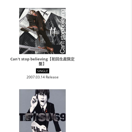
Can't stop believing【初回生産限定
盤】
SINGLE
2007.03.14 Release