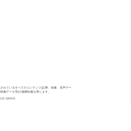
載されているすべてのコンテンツ(記事、画像、音声デー
、映像データ等)の無断転載を禁じます。
026 GRAVIS