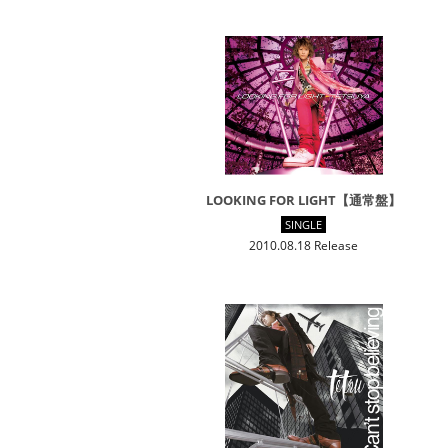
LOOKING FOR LIGHT【通常盤】
SINGLE
2010.08.18 Release