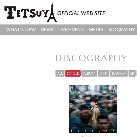
WHAT'S NEW
NEWS
LIVE/EVENT
MEDIA
BIOGRAPHY
DISCOGRAPHY
ALL
SINGLE
ALBUM
DVD
BLU-RAY
EP