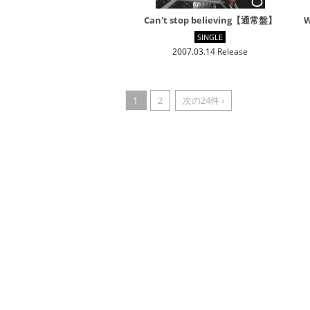
Can't stop believing【通常盤】
W
SINGLE
2007.03.14 Release
1
2
次の24件 ›