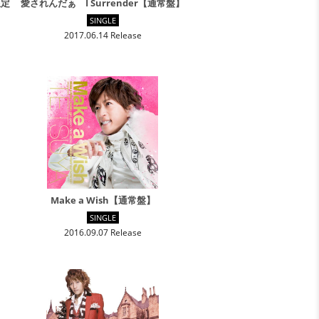
限定
愛されんだぁ I Surrender【通常盤】
GREETING
PRESENT
CARD
SINGLE
2017.06.14 Release
PREMIUM MENU
GROUP CHAT
RADIO CHAT
Make a Wish【通常盤】
SINGLE
2016.09.07 Release