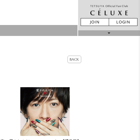
JOIN
LOGIN
MOVIE
STORE
BACK
LIVE REPORT
GALLERY
BIRTHDAY
TICKET
MAIL