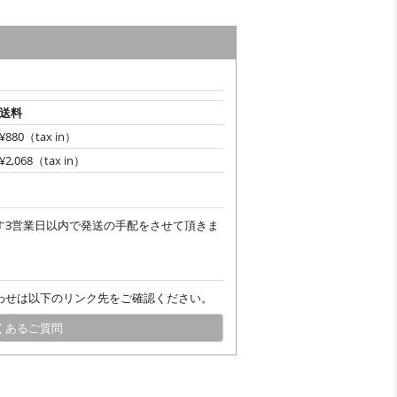
送料
¥880（tax in）
¥2,068（tax in）
す3営業日以内で発送の手配をさせて頂きま
わせは以下のリンク先をご確認ください。
くあるご質問