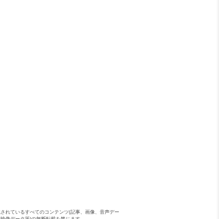
載されているすべてのコンテンツ(記事、画像、音声デー
、映像データ等)の無断転載を禁じます。