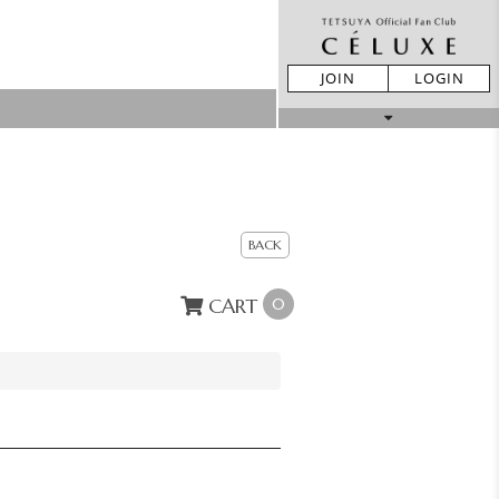
JOIN
LOGIN
MOVIE
STORE
BACK
LIVE REPORT
GALLERY
CART
0
BIRTHDAY
TICKET
MAIL